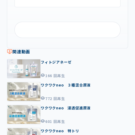
もっとみる
関連動画
1
フィトジアネーゼ
6:
0
4
166 回再生
0
ワクワクneo ３種混合原液
2:
5
2
772 回再生
0
ワクワクneo 浸透促進原液
2:
2
2
601 回再生
0
ワクワクneo 特トリ
2: