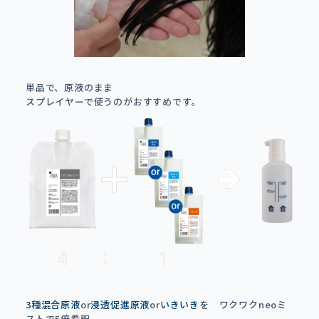
単品で、原液のまま
スプレイヤーで使うのがおすすめです。
3種混合原液
or
浸透促進原液
or
いきいき
を ワクワクneoミ
ストで5倍希釈