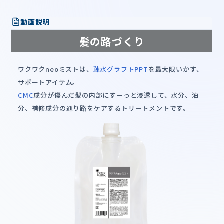
動画説明
髪の路づくり
ワクワクneoミストは、
疎水グラフトPPT
を最大限いかす、
サポートアイテム。
CMC
成分が傷んだ髪の内部にすーっと浸透して、水分、油
分、補修成分の通り路をケアするトリートメントです。