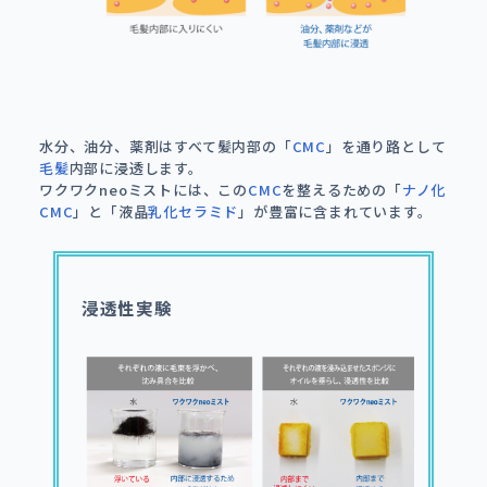
水分、油分、薬剤はすべて髪内部の「
CMC
」を通り路として
毛髪
内部に浸透します。
ワクワクneoミストには、この
CMC
を整えるための「
ナノ化
CMC
」と「液晶
乳化
セラミド
」が豊富に含まれています。
浸透性実験