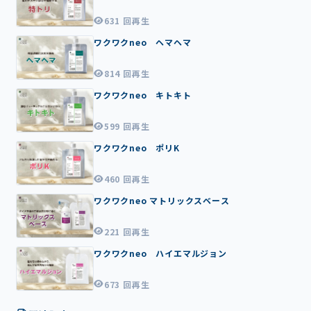
3
5
631 回再生
0
ワクワクneo ヘマヘマ
2:
1
3
814 回再生
0
ワクワクneo キトキト
2:
0
1
599 回再生
0
ワクワクneo ポリK
2:
1
9
460 回再生
ワクワクneo マトリックスベース
221 回再生
0
ワクワクneo ハイエマルジョン
2:
1
6
673 回再生