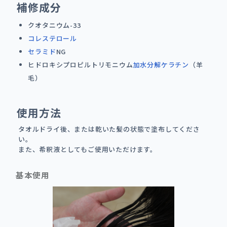
補修成分
クオタニウム-33
コレステロール
セラミド
NG
ヒドロキシプロピルトリモニウム
加水分解
ケラチン
（羊
毛）
使用方法
タオルドライ後、または乾いた髪の状態で塗布してくださ
い。
また、希釈液としてもご使用いただけます。
基本使用