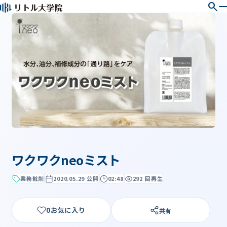
search
ワクワクneoミスト
業務粧剤
2020.05.29 公開
02:48
292 回再生
0
共有