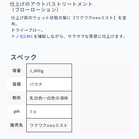
仕上げのアウトバストリートメント
（ブローローション）
仕上げ前のウェット状態の髪に【ワクワクneoミスト】を塗
布。
ドライ→ブロー。
ナノ化CMC
を補給しながら、サラサラな質感に仕上げます。
スペック
容量
1,000g
容器
パウチ
剤形
乳白色～白色の液体
pH
7.0
販売名
ワクワクneoミスト