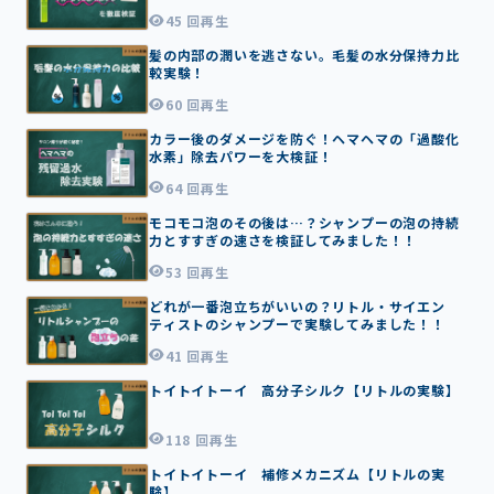
3
45 回再生
0
髪の内部の潤いを逃さない。毛髪の水分保持力比
6:
較実験！
1
7
60 回再生
0
カラー後のダメージを防ぐ！ヘマヘマの「過酸化
3:
水素」除去パワーを大検証！
1
6
64 回再生
0
モコモコ泡のその後は…？シャンプーの泡の持続
2:
力とすすぎの速さを検証してみました！！
2
5
53 回再生
0
どれが一番泡立ちがいいの？リトル・サイエン
1:
ティストのシャンプーで実験してみました！！
5
7
41 回再生
0
トイトイトーイ 高分子シルク【リトルの実験】
1:
0
6
118 回再生
0
トイトイトーイ 補修メカニズム【リトルの実
1:
験】