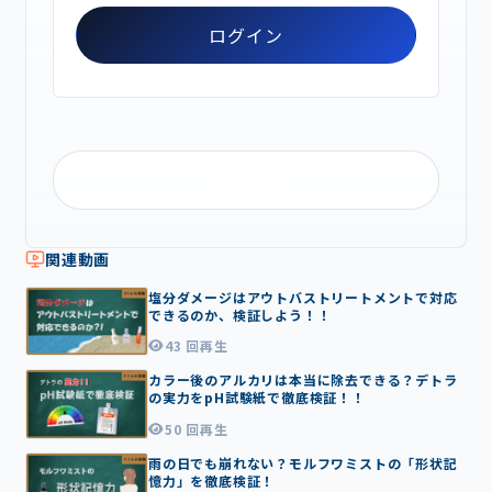
ログイン
もっとみる
関連動画
0
塩分ダメージはアウトバストリートメントで対応
5:
できるのか、検証しよう！！
1
2
43 回再生
0
カラー後のアルカリは本当に除去できる？デトラ
2:
の実力をpH試験紙で徹底検証！！
5
3
50 回再生
0
雨の日でも崩れない？モルフワミストの「形状記
2:
憶力」を徹底検証！
1