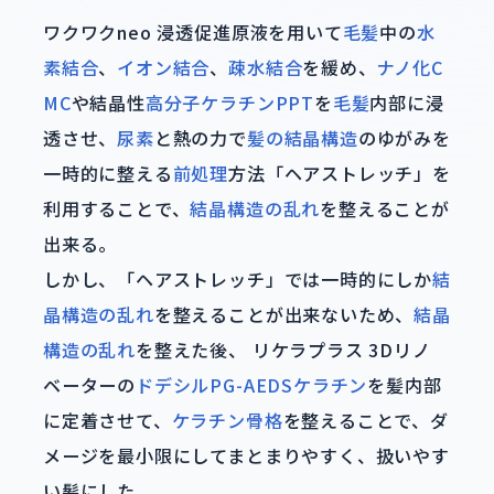
ワクワクneo 浸透促進原液を用いて
毛髪
中の
水
素結合
、
イオン結合
、
疎水結合
を緩め、
ナノ化C
MC
や結晶性
高分子ケラチン
PPT
を
毛髪
内部に浸
透させ、
尿素
と熱の力で
髪の結晶構造
のゆがみを
一時的に整える
前処理
方法「ヘアストレッチ」を
利用することで、
結晶構造の乱れ
を整えることが
出来る。
しかし、「ヘアストレッチ」では一時的にしか
結
晶構造の乱れ
を整えることが出来ないため、
結晶
構造の乱れ
を整えた後、 リケラプラス 3Dリノ
ベーターの
ドデシルPG-AEDSケラチン
を髪内部
に定着させて、
ケラチン骨格
を整えることで、ダ
メージを最小限にしてまとまりやすく、扱いやす
い髪にした。