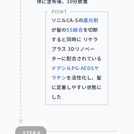
体に塗布後、10分放置
POINT
ソニルCA-Sの
還元剤
が髪の
SS結合
を切断
すると同時に リケラ
プラス 3Dリノベー
ターに配合されている
ドデシルPG-AEDSケ
ラチン
を活性化し、髪
に定着しやすい状態に
した
STEP