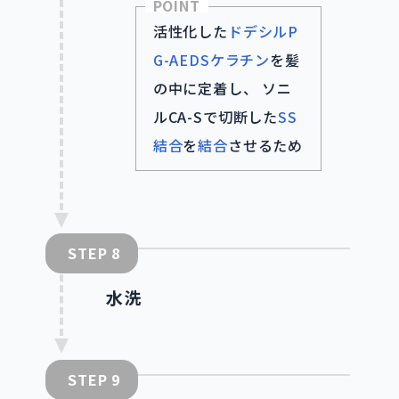
POINT
活性化した
ドデシルP
G-AEDSケラチン
を髪
の中に定着し、 ソニ
ルCA-Sで切断した
SS
結合
を
結合
させるため
STEP
水洗
STEP