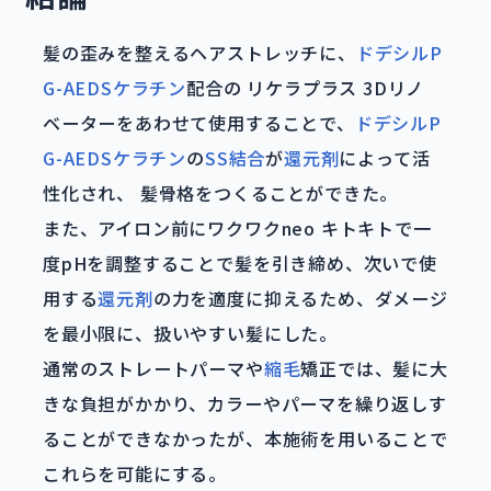
髪の歪みを整えるヘアストレッチに、
ドデシルP
G-AEDSケラチン
配合の リケラプラス 3Dリノ
ベーターをあわせて使用することで、
ドデシルP
G-AEDSケラチン
の
SS結合
が
還元剤
によって活
性化され、 髪骨格をつくることができた。
また、アイロン前にワクワクneo キトキトで一
度pHを調整することで髪を引き締め、次いで使
用する
還元剤
の力を適度に抑えるため、ダメージ
を最小限に、扱いやすい髪にした。
通常のストレートパーマや
縮毛
矯正では、髪に大
きな負担がかかり、カラーやパーマを繰り返しす
ることができなかったが、本施術を用いることで
これらを可能にする。