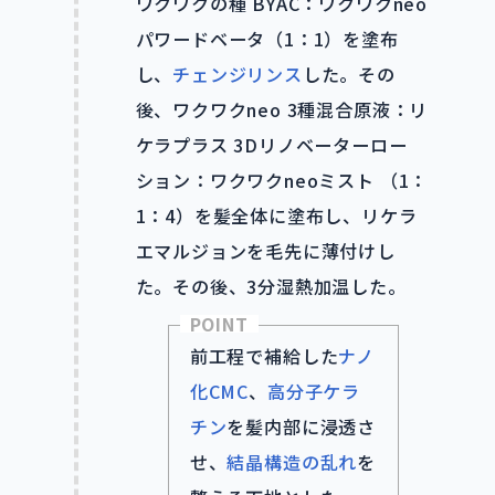
ワクワクの種 BYAC：ワクワクneo
パワードベータ（1：1）を塗布
し、
チェンジリンス
した。その
後、ワクワクneo 3種混合原液：リ
ケラプラス 3Dリノベーターロー
ション：ワクワクneoミスト （1：
1：4）を髪全体に塗布し、リケラ
エマルジョンを毛先に薄付けし
た。その後、3分湿熱加温した。
POINT
前工程で補給した
ナノ
化CMC
、
高分子ケラ
チン
を髪内部に浸透さ
せ、
結晶構造の乱れ
を