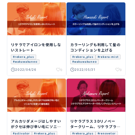
榊先
濱崎
生の
先生
レ
のレ
ポー
ポー
ト
ト
リケラでアイロンを使用しな
カラーリングも利用して髪の
いストレート
コンディションを上げる
#rekera_plus
#rekera_plus
#rekera-mist
#wakuwakuneo
#wakuwakuneo
0
0
2022/04/26
2022/05/31
榊先
中村
生の
先生
レ
のレ
ポー
ポー
ト
ト
アルカリダメージはしやすい
リケラプラス３Dリノベー
がクセは伸び辛い毛にソニル
タークリーム、リケラプラス
TIOを使って縮毛矯正
アクチベーターでのノンアイ
#activator
#rekera_plus
#rekera_plus
#renovetor