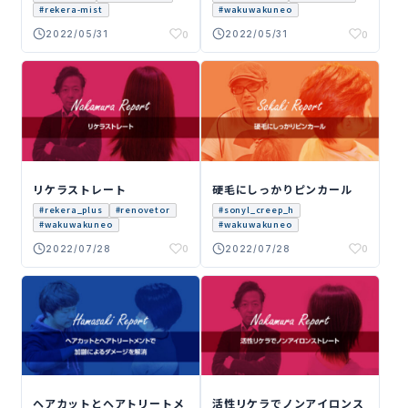
ロンストレート
#rekera-mist
#wakuwakuneo
0
0
2022/05/31
2022/05/31
中村
榊先
先生
生の
のレ
レ
ポー
ポー
ト
ト
リケラストレート
硬毛にしっかりピンカール
#rekera_plus
#renovetor
#sonyl_creep_h
#wakuwakuneo
#wakuwakuneo
0
0
2022/07/28
2022/07/28
濱崎
中村
先生
先生
のレ
のレ
ポー
ポー
ト
ト
ヘアカットとヘアトリートメ
活性リケラでノンアイロンス