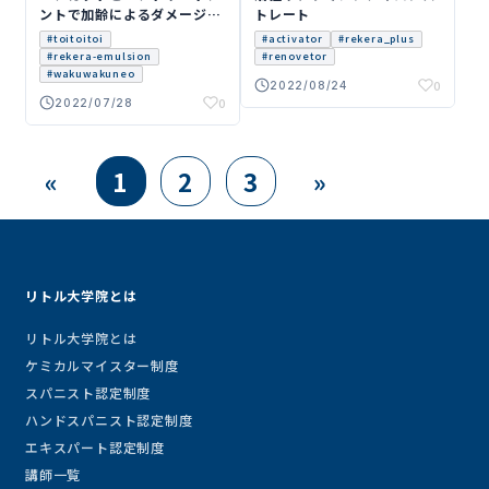
ントで加齢によるダメージを
トレート
解消
#toitoitoi
#activator
#rekera_plus
#rekera-emulsion
#renovetor
#wakuwakuneo
0
2022/08/24
0
2022/07/28
«
1
2
3
»
リトル大学院とは
リトル大学院とは
ケミカルマイスター制度
スパニスト認定制度
ハンドスパニスト認定制度
エキスパート認定制度
講師一覧