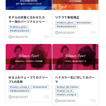
リケラで骨格矯正
モデルの状態に合わせたカ
ラー後のパーソナルトリート
#rekera_plus
#renovetor
メント
#wakuwakuneo
#rekera_plus
#wakuwakuneo
0
2022/03/31
0
2022/01/19
中村
中村
先生
先生
のレ
のレ
ポー
ポー
ト
ト
ゆるふわウェーブでのクリー
ヘナカラー毛に対してのパー
プSの活用
マ
#sonyl_creep_s
#renovetor
#sonyl_b2_lotion
#wakuwakuneo
#sonyl_ca_h
#sonyl_creep_h
0
2022/03/31
0
2022/04/26