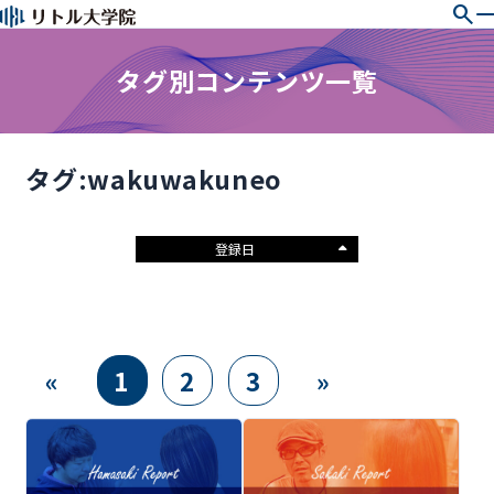
search
タグ別コンテンツ一覧
タグ:wakuwakuneo
登録日
«
1
2
3
»
濱崎
榊先
先生
生の
のレ
レ
ポー
ポー
ト
ト